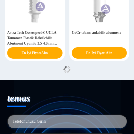
Astra Tech Osseospeed® UCLA
CoCr tabanı atılabilir abutment
Tamamen Plastik Dökülebilir
Abutment Uyumlu 3.5-4.0mm
(Aqua)/ 4.5-5.0mm (Leylak)
En İyi Fiyatı Alın
En İyi Fiyatı Alın
temas