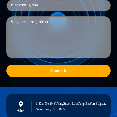
Sunmak
1. Kat, No.10 YuYingStreet, LiJiaTang, BaiYun Bölgesi,
Guangzhou, Çin 510550
Adres