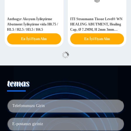
Anthogyr Aksyum İyileştirme
ITI Straumann Tissue Level® WN
Abutment İyileştirme vida H0.75 /
HEALING ABUTMENT, Healing
H1.5 / H2.5 / H3.5 / H4.5
Cap, Ø 7.2MM, H 2mm 3mm
4.5MM, Titanyum GR5 ELI
En İyi Fiyatı Alın
En İyi Fiyatı Alın
temas