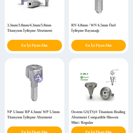
3.3mm/3.8mm/4.3mm/5.0mm
RN 4.8mm / WN 6.5mm Özel
Titanyum İyileşme Abutment
İyileşme Dayanağı
En İyi Fiyatı Alın
En İyi Fiyatı Alın
NP 3.5mm/ RP 4.3mm/ WP 5.5mm
Osstem GS(TS)® Titanium Healing
Titanyum İyileşme Abutment
Abutment Compatible Hiossen
Mini / Regular
En İyi Fiyatı Alın
En İyi Fiyatı Alın