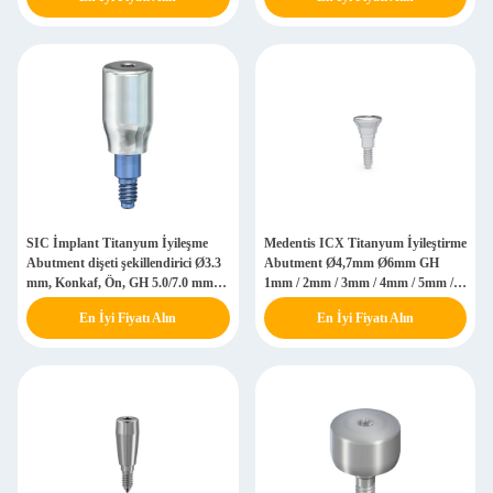
SIC İmplant Titanyum İyileşme
Medentis ICX Titanyum İyileştirme
Abutment dişeti şekillendirici Ø3.3
Abutment Ø4,7mm Ø6mm GH
mm, Konkaf, Ön, GH 5.0/7.0 mm
1mm / 2mm / 3mm / 4mm / 5mm /
935064 / 935066
6mm
En İyi Fiyatı Alın
En İyi Fiyatı Alın