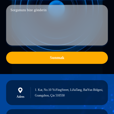
Sunmak
1. Kat, No.10 YuYingStreet, LiJiaTang, BaiYun Bölgesi,
Guangzhou, Çin 510550
Adres