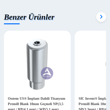
Benzer Ürünler
Osstem US® İmplant Dahili Titanyum
SIC Invent® İmplant
Premill Blank 10mm Geçmeli NP(3,5
Premill Blank 10mm
mm) / RP(4,1 mm) / WP(5,1 mm)
NP(3,3mm) / RP(4,