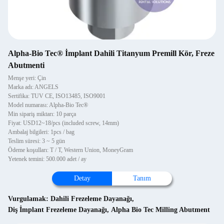
Alpha-Bio Tec® İmplant Dahili Titanyum Premill Kör, Freze
Abutmenti
Menşe yeri: Çin
Marka adı: ANGELS
Sertifika: TUV CE, ISO13485, ISO9001
Model numarası: Alpha-Bio Tec®
Min sipariş miktarı: 10 parça
Fiyat: USD12~18/pcs (included screw, 14mm)
Ambalaj bilgileri: 1pcs / bag
Teslim süresi: 3 ~ 5 gün
Ödeme koşulları: T / T, Western Union, MoneyGram
Yetenek temini: 500.000 adet / ay
Detay
Tanım
Vurgulamak:
Dahili Frezeleme Dayanağı
,
Diş İmplant Frezeleme Dayanağı
,
Alpha Bio Tec Milling Abutment