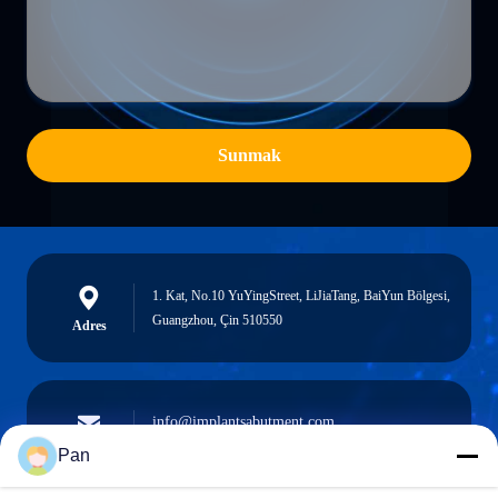
Sunmak
1. Kat, No.10 YuYingStreet, LiJiaTang, BaiYun Bölgesi,
Guangzhou, Çin 510550
Adres
info@implantsabutment.com
angels.dentalcenter@gmail.com
e-posta
Pan