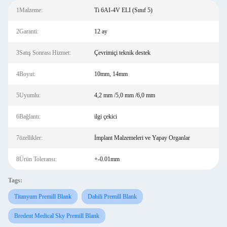
1Malzeme:
Ti 6AI-4V ELI (Sınıf 5)
2Garanti:
12 ay
3Satış Sonrası Hizmet:
Çevrimiçi teknik destek
4Boyut:
10mm, 14mm
5Uyumlu:
4,2 mm /5,0 mm /6,0 mm
6Bağlantı:
ilgi çekici
7özellikler:
İmplant Malzemeleri ve Yapay Organlar
8Ürün Toleransı:
+-0.01mm
Tags:
Titanyum Premill Blank
Dahili Premill Blank
Bredent Medical Sky Premill Blank