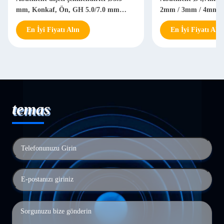
mm, Konkaf, Ön, GH 5.0/7.0 mm
2mm / 3mm / 4mm /
935064 / 935066
En İyi Fiyatı Alın
En İyi Fiyatı Alın
temas