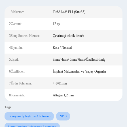
1Malzeme:
Ti 6AI-4V ELI (Sınıf 5)
2Garanti:
12 ay
3Satış Sonrası Hizmet:
Çevrimiçi teknik destek
4Uyumlu:
Kısa / Normal
5dişeti:
3mm/ 4mm/ 5mm/ 6mm/Özelleştirilmiş
6Özellikler:
İmplant Malzemeleri ve Yapay Organlar
7Ürün Toleransı:
+-0.01mm
8Tornavida:
Altıgen 1,2 mm
Tags:
Titanyum İyileştirme Abutmenti
NP 3