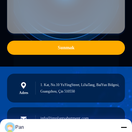
Sunmak
1. Kat, No.10 YuYingStreet, LiJiaTang, BaiYun Bölgesi,
Guangzhou, Çin 510550
Adres
info@implantsabutment.com
angels.dentalcenter@gmail.com
e-posta
Pan