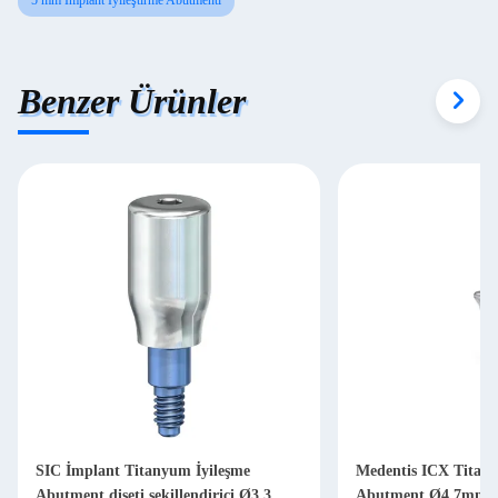
5 mm İmplant İyileştirme Abutmenti
Benzer Ürünler
SIC İmplant Titanyum İyileşme
Medentis ICX Titany
Abutment dişeti şekillendirici Ø3.3
Abutment Ø4,7mm