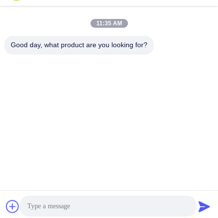
11:35 AM
+86-13678907329
Good day, what product are you looking for?
Telefon
ANGELS Dental Implant Solutions Center
ANGELS Dental Implant Solutions Center
En İyi Fiyatı Alın
Teklif Alın