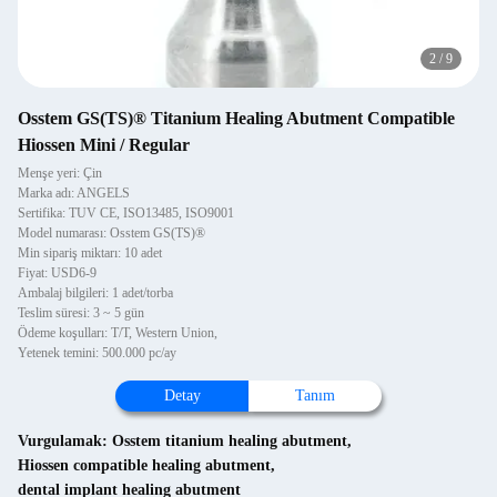
2
/
9
Osstem GS(TS)® Titanium Healing Abutment Compatible
Hiossen Mini / Regular
Menşe yeri: Çin
Marka adı: ANGELS
Sertifika: TUV CE, ISO13485, ISO9001
Model numarası: Osstem GS(TS)®
Min sipariş miktarı: 10 adet
Fiyat: USD6-9
Ambalaj bilgileri: 1 adet/torba
Teslim süresi: 3 ~ 5 gün
Ödeme koşulları: T/T, Western Union,
Yetenek temini: 500.000 pc/ay
Detay
Tanım
Vurgulamak:
Osstem titanium healing abutment
,
Hiossen compatible healing abutment
,
dental implant healing abutment