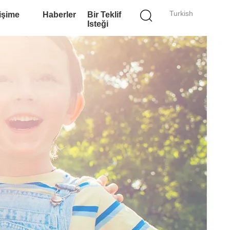
Turkish
tişime
Haberler
Bir Teklif
Isteği