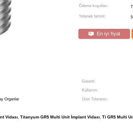
Ödeme koşulları:
T
Yetenek temini:
5
En iyi fiyat
Garanti:
Kullanım:
ay Organlar
Ürün Toleransı:
nt Vidası
Titanyum GR5 Multi Unit İmplant Vidası
Ti GR5 Multi Un
,
,