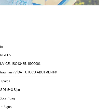
in
ANGELS
UV CE, ISO13485, ISO9001
traumann VİDA TUTUCU ABUTMENT®
0 parça
SD1.5~3.5/pc
0pcs / bag
 ~ 5 gün