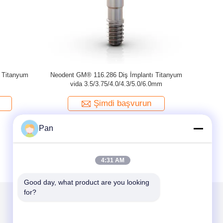
nium Multi
Osstem® Dental Implant Abutment Titanium
Tita
e/Bar
Multi Unit Screw Fits Mini/Regular &
4.0/5.0/6.0mm
Şimdi başvurun
Pan
4:31 AM
Good day, what product are you looking 
for?
Mail Gönder