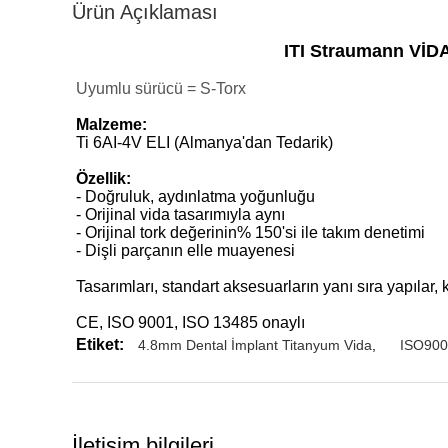
Ürün Açıklaması
ITI Straumann VİD
Uyumlu sürücü = S-Torx
Malzeme:
Ti 6AI-4V ELI (Almanya'dan Tedarik)
Özellik:
- Doğruluk, aydınlatma yoğunluğu
- Orijinal vida tasarımıyla aynı
- Orijinal tork değerinin% 150'si ile takım denetimi
- Dişli parçanın elle muayenesi
Tasarımları, standart aksesuarların yanı sıra yapılar
CE, ISO 9001, ISO 13485 onaylı
Etiket:
4.8mm Dental İmplant Titanyum Vida
,
ISO9001
İletişim bilgileri