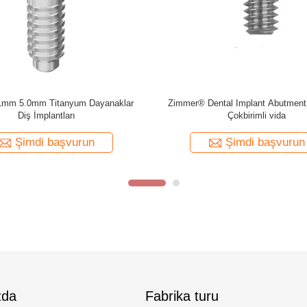
nium Angled Screw No.18 (LM235)
SIC® Dental Implant Abutment Tita
 Dentsply Ankylosl® Balance Base
Unit Screw Fits Implant Bridg
Narrow
Şimdi başvurun
Şimdi başvurun
zda
Fabrika turu