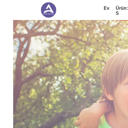
Ev
Ürün
S