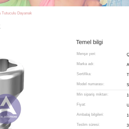
a Tutuculu Dayanak
k
Temel bilgi
Menşe yeri:
Ç
Marka adı:
Sertifika:
T
Model numarası:
S
Min sipariş miktarı:
1
Fiyat:
U
Ambalaj bilgileri:
1
Teslim süresi:
3