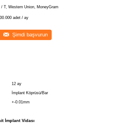
 / T, Western Union, MoneyGram
00.000 adet / ay
Şimdi başvurun
12 ay
İmplant Köprüsü/Bar
+-0.01mm
it İmplant Vidası