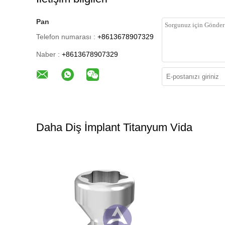
Pan
Telefon numarası :
+8613678907329
Naber :
+8613678907329
Daha Diş İmplant Titanyum Vida