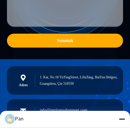
Sunmak
1. Kat, No.10 YuYingStreet, LiJiaTang, BaiYun Bölgesi,
Guangzhou, Çin 510550
Adres
info@implantsabutment.com
angels.dentalcenter@gmail.com
e-posta
Pan