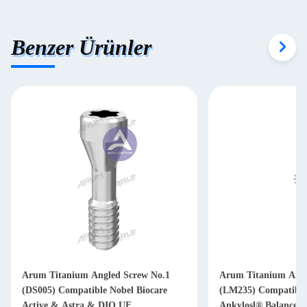
Benzer Ürünler
Arum Titanium Angled Screw No.1
Arum Titanium Angl
(DS005) Compatible Nobel Biocare
(LM235) Compatible
Active & Astra & DIO UF
Ankylosl® Balance B