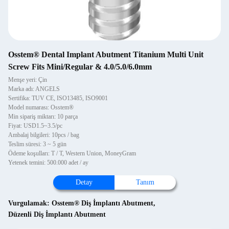
Osstem® Dental Implant Abutment Titanium Multi Unit
Screw Fits Mini/Regular & 4.0/5.0/6.0mm
Menşe yeri: Çin
Marka adı: ANGELS
Sertifika: TUV CE, ISO13485, ISO9001
Model numarası: Osstem®
Min sipariş miktarı: 10 parça
Fiyat: USD1.5~3.5/pc
Ambalaj bilgileri: 10pcs / bag
Teslim süresi: 3 ~ 5 gün
Ödeme koşulları: T / T, Western Union, MoneyGram
Yetenek temini: 500.000 adet / ay
Detay
Tanım
Vurgulamak:
Osstem® Diş İmplantı Abutment
,
Düzenli Diş İmplantı Abutment