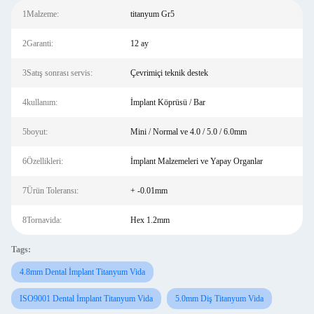
1Malzeme:
titanyum Gr5
2Garanti:
12 ay
3Satış sonrası servis:
Çevrimiçi teknik destek
4kullanım:
İmplant Köprüsü / Bar
5boyut:
Mini / Normal ve 4.0 / 5.0 / 6.0mm
6Özellikleri:
İmplant Malzemeleri ve Yapay Organlar
7Ürün Toleransı:
+ -0.01mm
8Tornavida:
Hex 1.2mm
Tags:
4.8mm Dental İmplant Titanyum Vida
ISO9001 Dental İmplant Titanyum Vida
5.0mm Diş Titanyum Vida