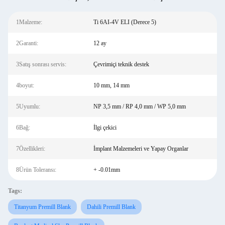
1Malzeme:
Ti 6AI-4V ELI (Derece 5)
2Garanti:
12 ay
3Satış sonrası servis:
Çevrimiçi teknik destek
4boyut:
10 mm, 14 mm
5Uyumlu:
NP 3,5 mm / RP 4,0 mm / WP 5,0 mm
6Bağ:
İlgi çekici
7Özellikleri:
İmplant Malzemeleri ve Yapay Organlar
8Ürün Toleransı:
+ -0.01mm
Tags:
Titanyum Premill Blank
Dahili Premill Blank