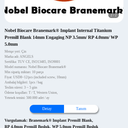
2
/
2
Nobel Biocare Branemark® Implant Internal Titanium
Premill Blank 14mm Engaging NP 3.5mm/ RP 4.0mm/ WP
5.0mm
Menşe yeri: Çin
Marka adı: ANGELS
Sertifika: TUV CE, ISO13485, ISO9001
Model numarası: Nobel Biocare Branemark®
Min sipariş miktarı: 10 parça
Fiyat: USD8~12/pcs (included screw, 10mm)
Ambalaj bilgileri: 1pcs / bag
Teslim süresi: 3 ~ 5 gün
Ödeme koşulları: T / T, Western Union,
Yetenek temini: 500.000 adet / ay
Detay
Tanım
Vurgulamak:
Branemark® Implant Premill Blank
,
RP 4.0mm Premill Boşluk
,
WP 5.0mm Premill Boşluk