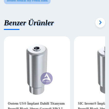
Bredent Medical Sky Premill Blank
Benzer Ürünler
Osstem US® İmplant Dahili Titanyum
SIC Invent® İmplant
Premill Blank 10mm Geçmeli NP(3,5
Premill Blank 10mm