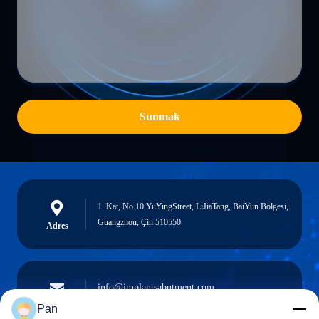
Sunmak
1. Kat, No.10 YuYingStreet, LiJiaTang, BaiYun Bölgesi,
Guangzhou, Çin 510550
Adres
info@implantsabutment.com
angels.dentalcenter@gmail.com
e-posta
Pan