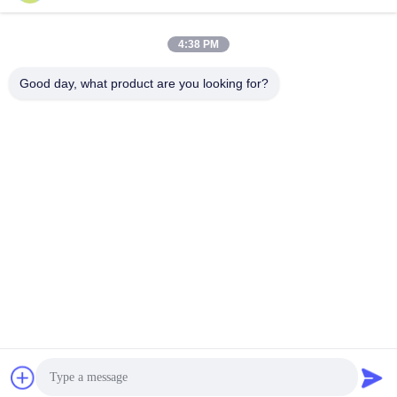
4:38 PM
+86-13678907329
Good day, what product are you looking for?
Telefon
ANGELS Dental Implant Solutions Center
ANGELS Dental Implant Solutions Center
En İyi Fiyatı Alın
Teklif Alın